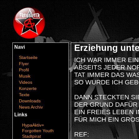
Erziehung unt
Navi
Startseite
ICH WAR IMMER EI
Flyer
ABSEITS JEDER NO
Profil
TAT IMMER DAS WAS
Musik
SO WURDE ICH GE
Videos
Konzerte
Texte
DANN STECKTEN SIE
Downloads
DER GRUND DAFÜR 
News Archiv
EIN FREIES LEBEN 
Links
FÜR MICH EIN GRO
HypaAktiv+
Forgotten Youth
REF:
Stadtpirat