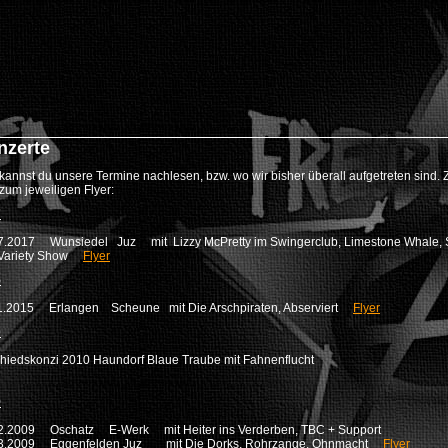
nzerte
 kannst du unsere Termine nachlesen, bzw. wo wir bisher überall aufgetreten sind
 zum jeweiligen Flyer:
7
07.2017 Wunsiedel Juz mit
Lizzy McPretty im Swingerclub, Limestone Whale, S
Variety Show
Flyer
5
1.2015 Erlangen Scheune mit Die Arschpiraten, Abserviert
Flyer
0
hiedskonzi 2010 Haundorf Blaue Traube mit Fahnenflucht
9
2.2009 Oschatz E-Werk mit Heiter ins Verderben, TBC + Support
3.2009 Eggenfelden Juz mit Die Dorks, Rohrzange, Ohnmacht
Flyer