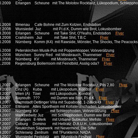
6.2009 Erlangen Scheune mit The Molotov Rocktailz, Lükopodium, Schlep
8
1.2008 Illmenau Cafe Bohne mit Zum Kotzen, Endstation
02.2008 Wunsiedel Juz mit P.i.d.K, Dumm wie Brot, Lokusbomber
3.2008 Erlangen Scheune mit Take Shit, O'Yeahs, Endstation
Flyer
04.2008 Crailsheim Juz mit Take Shit, T.B.C
Flyer
5.2008 Nürnberg Komm (K4) mit Rawside, Mönster, The Shocks, The Peacocks, 
5.2008 Peterskirchen Musik-Pub mit Popperklopper, Volxverätzung
05.2008 München Sunny Red mit Missbrauch, Thanneiser
Flyer
05.2008 Nürnberg KV mit Missbrauch, Thanneiser
Flyer
1.2008 Regensburg Boilerroom mit Feindbild, Asslig oda?
Flyer
7
1.2007 Erlangen Scheune mit The Molotow Rocktailz, Pils 2,80
Flyer
03.2007 Linz (A) Kuba mit Lükopodum, Kondor
Flyer
03.2007 Wien (A) Tüwi mit Lükopodium, Kondor
04.2007 Bayreuth ??? mit Dumm wie Brot, P.i.d.K
Flyer
4.2007 Darmstadt Oettinger Villa mit Supabond, 1-2-fuck-U
Flyer
4.2007 Eltmann Altes Sportheim mit Kollateralschaden, Lokusbomber
04.2007 Nürnberg KV mit Schlepphoden, Volxverätzung
Flyer
4.2007 Marktredwitz Juz mit Schlepphoden, Dumm wie Brot
4.2007 Erlangen E-Werk mit Urbane Subkultur, Mefisto
Flyer
07.2007 Coburg Domino mit Hellratz. D.A.U.H., Lokusbomber
9.2007 Neukirchen Sägewerk mit Nevermind, Die Siffer
9.2007 Schleswig Zentrum mit TPunkterror, NADA
9.2007 Wunsiedel Festplatz am Wunstock-Festival
Flyer