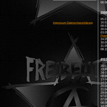
06.0
200
05.0
16.
Impressum
Datenschutzerklärung
08.0
26.
03.0
Flyer
24.0
30.
31.
08.1
200
20.0
23.
24.
08.
13.0
14.0
20.
21.0
29.0
07.
07.0
08.0
14.0