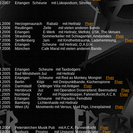
10.2007 Erlangen Scheune mit Lükopodium, Sinnlos
6
01.2006 Herzogenaurach Rabatz mit Hellratz
Flyer
04.2006 Reutlingen Zelle mit vielen anderen Bands
04.2006 Erlangen E-Werk mit Hellratz, Mefisto, USK, The Venues
05.2006 Straubing Sommerkeller mit Schlaganfall, Amdamdes
Flyer
07.2006 Senftenberg Jam mit Kindheitstrauma, Ladehemmung, ...
Flyer
07.2006 Erlangen Scheune mit Hellratz, D.A.U.H.
07.2006 München Cafe Marat mit vielen anderen Bands
5
03.2005 Erlangen Scheune mit Taxdodgers
04.2005 Bad Windsheim Juz mit Hellratz
04.2005 Erlangen Scheune mit Red as Monkey, Mongrel
Flyer
04.2005 Berlin Köpi mit Dreipunktbande, Küchenspione
Flyer
7.2005 Darmstadt Oettinger Villa mit Antigen
Flyer
08.2005 Hersbruck Juz mit Operation Dosenpfand, Beernudelz
Flyer
11.2005 Nürnberg KV mit Popperklopper, Fahnenflucht, A.C.K
Flyer
11.2005 Erlangen Scheune mit Paradox, Feindbild
12.2005 Bamberg Lichtenhaide mit Hellratz
2.2005 Wien (A) Movimento mit Versus, Mad Pigs, Unexplained
Flyer
4
4.2004 Peterskirchen Musik Pub mit A.C.K, Fahnenflucht
Flyer
05.2004 Auxburg Provino mit Ungunst, Volxverätzung
Flyer