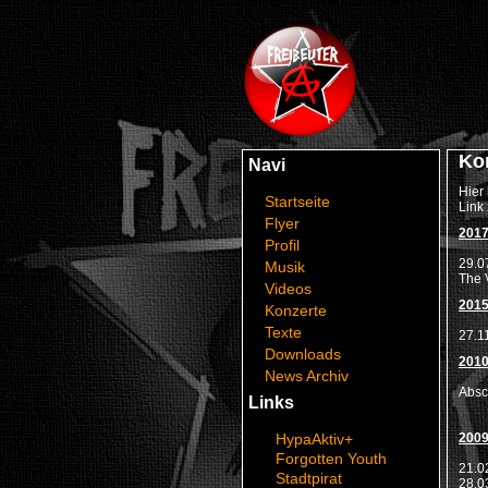
Ko
Navi
Hier
Startseite
Link
Flyer
201
Profil
29.
Musik
The 
Videos
201
Konzerte
Texte
27.1
Downloads
201
News Archiv
Absc
Links
HypaAktiv+
200
Forgotten Youth
21.0
Stadtpirat
28.0