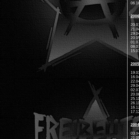
06.
200
20.
21.
29.
20.
01.
08.
15.
200
19.
16.
22.
29.
02.0
20.
25.
26.
16.
17.1
200
03.0
21.