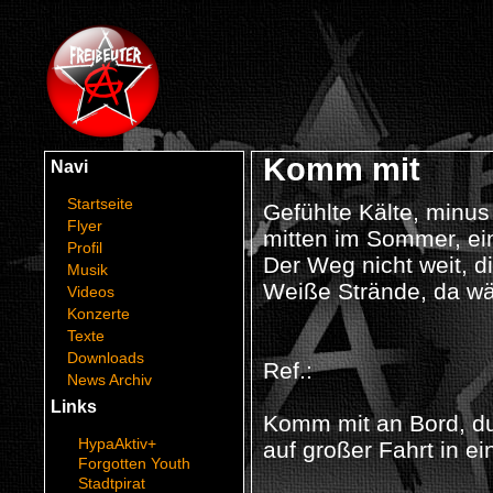
Komm mit
Navi
Startseite
Gefühlte Kälte, minu
Flyer
mitten im Sommer, ei
Profil
Der Weg nicht weit, d
Musik
Weiße Strände, da wär
Videos
Konzerte
Texte
Downloads
Ref.:
News Archiv
Links
Komm mit an Bord, du
HypaAktiv+
auf großer Fahrt in e
Forgotten Youth
Stadtpirat